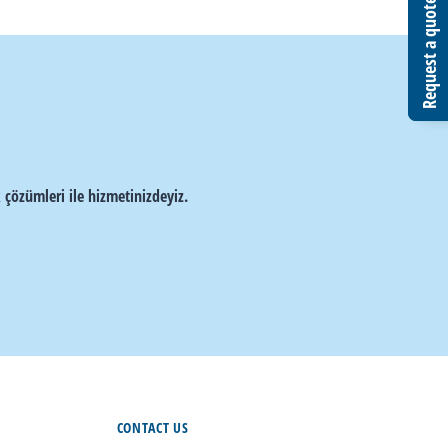
Request a quote
Request a quote
 çözümleri ile hizmetinizdeyiz.
CONTACT US