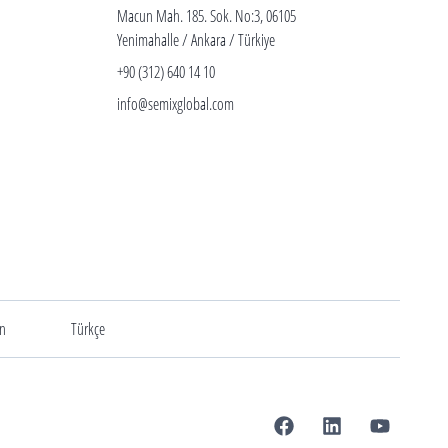
Macun Mah. 185. Sok. No:3, 06105
Yenimahalle / Ankara / Türkiye
+90 (312) 640 14 10
info@semixglobal.com
an
Türkçe