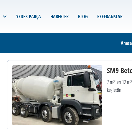
R
YEDEK PARÇA
HABERLER
BLOG
REFERANSLAR
Anasa
SM9 Beto
7 m³'ten 12 m
keşfedin.