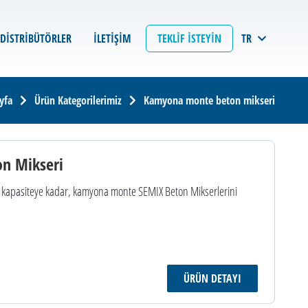
TEKLIF İSTEYIN
TR
DISTRIBÜTÖRLER
İLETIŞIM
yfa
Ürün Kategorilerimiz
Kamyona monte beton mikseri
n Mikseri
³ kapasiteye kadar, kamyona monte SEMIX Beton Mikserlerini
ÜRÜN DETAYI