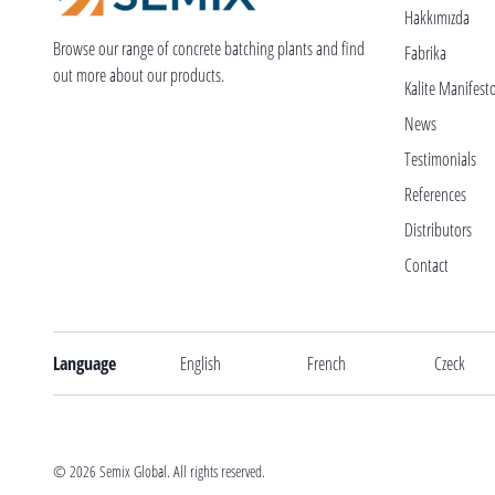
Hakkımızda
Browse our range of concrete batching plants and find
Fabrika
out more about our products.
Kalite Manifest
News
Testimonials
References
Distributors
Contact
Language
English
French
Czeck
©
2026
Semix Global. All rights reserved.