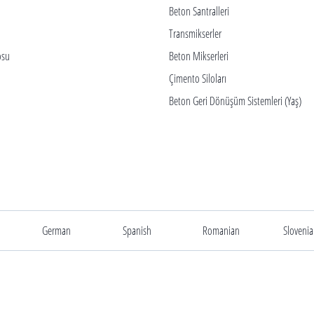
Beton Santralleri
Transmikserler
osu
Beton Mikserleri
Çimento Siloları
Beton Geri Dönüşüm Sistemleri (Yaş)
German
Spanish
Romanian
Sloveni