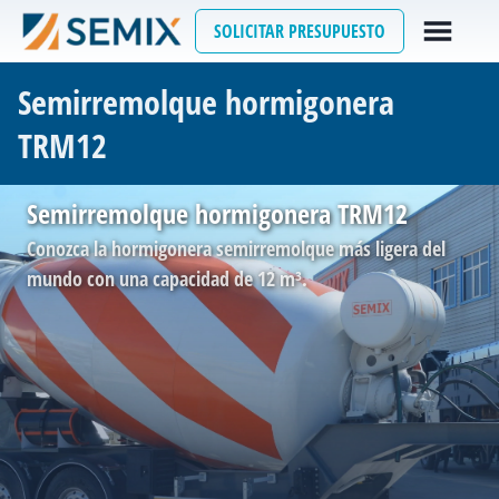
SOLICITAR PRESUPUESTO
Semirremolque hormigonera
TRM12
Semirremolque hormigonera TRM12
Conozca la hormigonera semirremolque más ligera del
mundo con una capacidad de 12 m³.