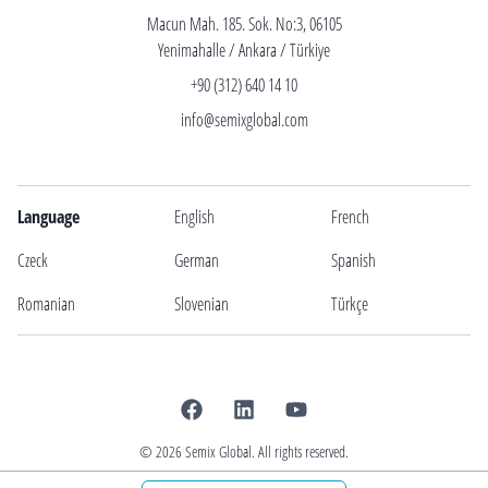
Macun Mah. 185. Sok. No:3, 06105
Yenimahalle / Ankara / Türkiye
+90 (312) 640 14 10
info@semixglobal.com
Language
English
French
Czeck
German
Spanish
Romanian
Slovenian
Türkçe
©
2026
Semix Global. All rights reserved.