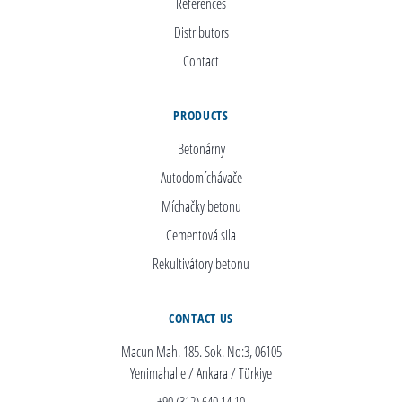
References
Distributors
Contact
PRODUCTS
Betonárny
Autodomíchávače
Míchačky betonu
Cementová sila
Rekultivátory betonu
CONTACT US
Macun Mah. 185. Sok. No:3, 06105
Yenimahalle / Ankara / Türkiye
+90 (312) 640 14 10